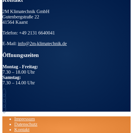
2M Klimatechnik GmbH
Gutenbergstraße 22
41564 Kaarst
Telefon: +49 2131 6640041
E-Mail:
info@2m-klimatechnik.de
Öffnungszeiten
Montag - Freitag:
7.30 – 18.00 Uhr
Samstag:
7.30 – 14.00 Uhr
Impressum
Datenschutz
Kontakt