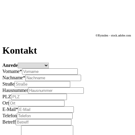
©Rymden - stock.adobe.com
Kontakt
Anrede
Vorname*
Nachname*
Straße
Hausnummer
PLZ
Ort
E-Mail*
Telefon
Betreff