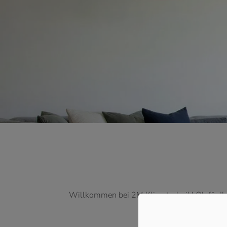
Willkommen bei 2M Klimatechnik! Ob für Ih
den passenden 