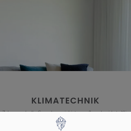
KLIMATECHNIK
r Zuhause oder Ihr Gewerbe – wir bieten maßgeschneiderte Klim
Bereich und entdecken Sie unsere innovativen und energieeffizi