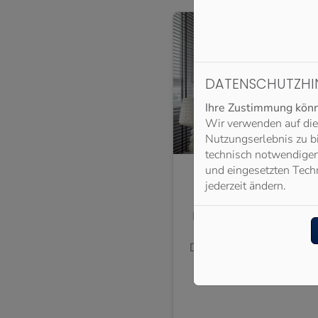
DATENSCHUTZHI
Ihre Zustimmung könne
Wir verwenden auf die
Nutzungserlebnis zu b
technisch notwendigen 
und eingesetzten Techn
jederzeit ändern.
PRIVA
Bei uns steht Ihr Wohlbe
einer Vielzahl von in
Dienstleistungen sorgen w
zu jeder Jahreszeit ein
Entspan