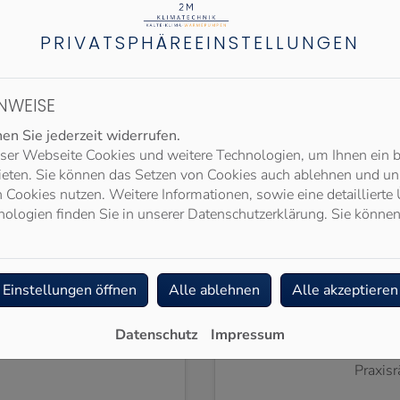
PRIVATSPHÄRE­EINSTELLUNGEN
NWEISE
n Sie jederzeit widerrufen.
ser Webseite Cookies und weitere Technologien, um Ihnen ein 
ieten. Sie können das Setzen von Cookies auch ablehnen und uns
Cookies nutzen. Weitere Informationen, sowie eine detaillierte 
ologien finden Sie in unserer Datenschutzerklärung. Sie können
TKUNDEN
GEWERB
finden im Mittelpunkt. Mit
Unsere gewerblichen Klim
Einstellungen öffnen
Alle ablehnen
Alle akzeptieren
novativen Produkten und
speziell darauf aus
ir dafür, dass Ihr Zuhause
Raumklimabedingunge
 Ort des Komforts und der
gewerblichen Bereich
Datenschutz
Impressum
nung ist.
Büroflächen, Einzelhande
Praxis